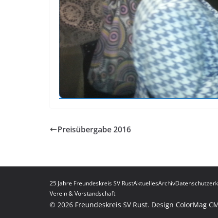
Preisübergabe 2016
25 Jahre Freundeskreis SV Rust
Aktuelles
Archiv
Datenschutzerk
Verein & Vorstandschaft
© 2026
Freundeskreis SV Rust
. Design
ColorMag
C